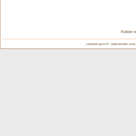
Publier 
cadastre.gouv.fr
-
www.retraite.cnav.