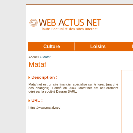
Culture
Loisirs
Accueil
> Mataf
Mataf
Description :
Mataf.net est un site financier spécialisé sur le forex (marché
des changes). Fondé en 2003, Mataf.net est actuellement
géré par la société Dauran SARL.
URL :
https://www.mataf.net/