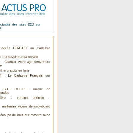
actualité des sites B2B sur
o
!
 : accès GRATUIT au Cadastre
: tout savoir sur sa retraite
r - Calculer votre age d'ouverture
te
ilms gratuits en ligne
.fr : Le Cadastre Français sur
 : SITE OFFICIEL unique de
mendes
ière : version enrichie -
s meilleures vidéos de snowboard
découpe de bois sur mesure avec