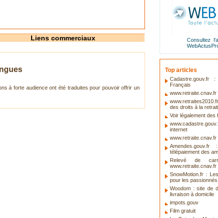
Liens commerciaux
Consultez l'
WebActusPr
langues
Top articles
Cadastre.gouv.fr
Français
ns à forte audience ont été traduites pour pouvoir offrir un
www.retraite.cnav.fr 
www.retraites2010.f
des droits à la retrai
Voir légalement des f
www.cadastre.gouv
internet
www.retraite.cnav.fr
Amendes.gouv.fr
télépaiement des a
Relevé de carr
www.retraite.cnav.fr
SnowMotion.fr : Le
pour les passionnés
Woodom : site de 
livraison à domicile
impots.gouv
Film gratuit