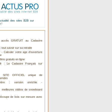
actualité des sites B2B sur
o
!
 : accès GRATUIT au Cadastre
: tout savoir sur sa retraite
r - Calculer votre age d'ouverture
te
ilms gratuits en ligne
.fr : Le Cadastre Français sur
 : SITE OFFICIEL unique de
mendes
ière : version enrichie -
s meilleures vidéos de snowboard
découpe de bois sur mesure avec