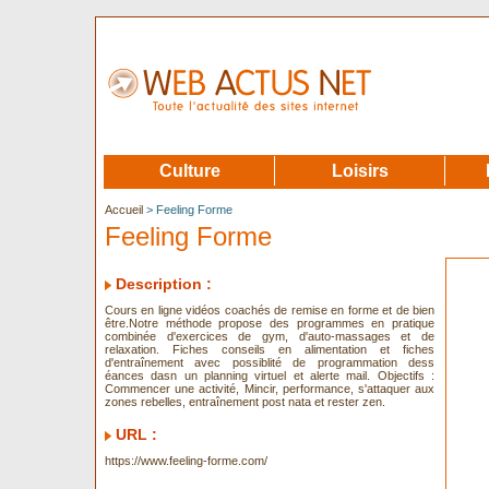
Culture
Loisirs
Accueil
> Feeling Forme
Feeling Forme
Description :
Cours en ligne vidéos coachés de remise en forme et de bien
être.Notre méthode propose des programmes en pratique
combinée d'exercices de gym, d'auto-massages et de
relaxation. Fiches conseils en alimentation et fiches
d'entraînement avec possiblité de programmation dess
éances dasn un planning virtuel et alerte mail. Objectifs :
Commencer une activité, Mincir, performance, s'attaquer aux
zones rebelles, entraînement post nata et rester zen.
URL :
https://www.feeling-forme.com/