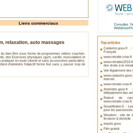
Liens commerciaux
Consultez l'
WebActusPr
m, relaxation, auto massages
Top articles
Cadastre.gouv.fr
Français
 et du bien être sous forme de programmes vidéos coachés.
www.retraite.cnav.fr 
ils, des Exercices physiques (gym, cardio, musculation) et
pratiquer en toute Liberté et sans accessoires particuliers.
www.retraites2010.f
ent d'atteindre l'objectif forme fixé sans y passer trop de
des droits à la retrai
Voir légalement des f
www.cadastre.gouv
internet
www.retraite.cnav.fr
Amendes.gouv.fr
télépaiement des a
Relevé de carr
www.retraite.cnav.fr
SnowMotion.fr : Le
pour les passionnés
Woodom : site de 
livraison à domicile
impots.gouv
Film gratuit