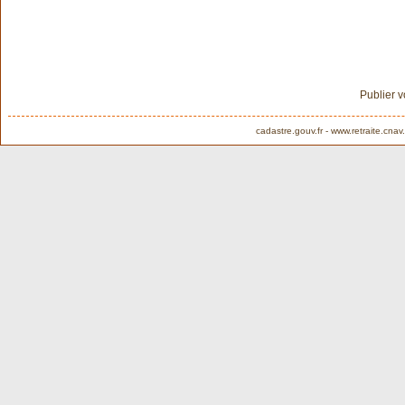
Publier 
cadastre.gouv.fr
-
www.retraite.cnav.