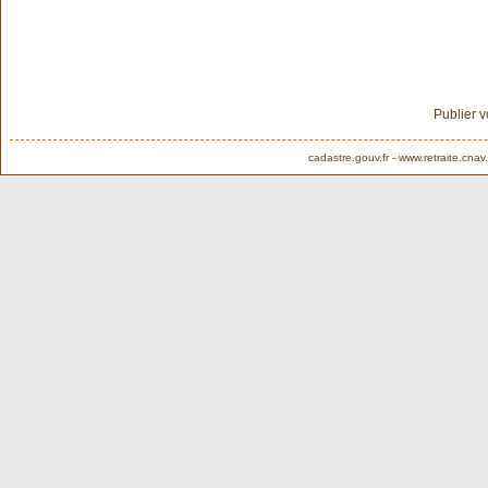
Publier 
cadastre.gouv.fr
-
www.retraite.cnav.