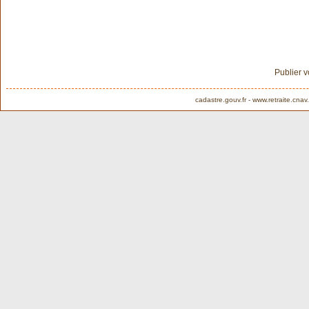
Publier 
cadastre.gouv.fr
-
www.retraite.cnav.