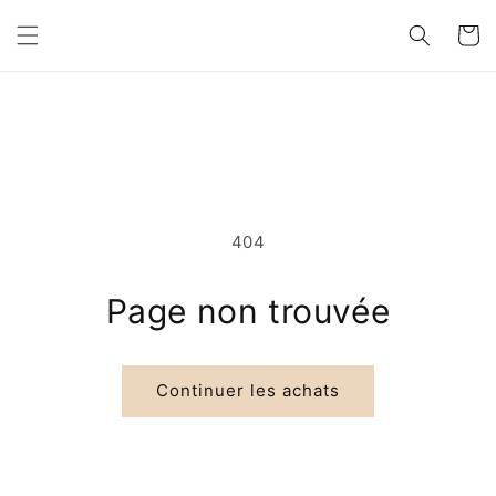
et
passer
au
contenu
Panier
404
Page non trouvée
Continuer les achats