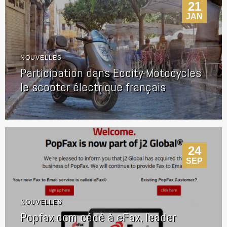
21
JAN
NOUVELLES
Participation dans Eccity-Motocycles
le scooter électrique français
24
SEP
NOUVELLES
Popfax.com cédé à eFax, leader