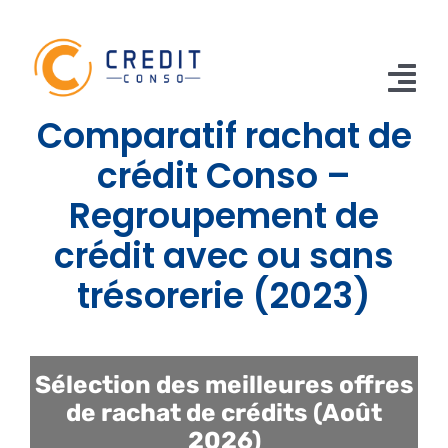
Skip
to
content
Tog
Comparatif rachat de
Nav
CONSO
crédit Conso –
Regroupement de
TRAVAUX
crédit avec ou sans
VOITURE
trésorerie (2023)
PERSO
RENOUVELABLE
Sélection des meilleures offres
RACHAT CREDIT
de rachat de crédits (Août
2026)